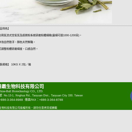
品特色】
 利用氣流式空氣氛及超微粉系統研磨粉體細緻(最細可達1000-1200目)。
 沖泡自然懸浮，顏色天然鮮豔。
 可調整粉體研磨細度，口感自然。
裝規格】 10KG X 2包／箱
雄霸生物科技有限公司
hine-Ball Biotechnology CO., LTD.
1號
No.13-1, Xinghua Rd., Taoyuan Dist., Taoyuan City 330, Taiwan
6-3-364-8988 傳真FAX：+886-3-364-8788
雄霸生物科技有限公司版權所有，請勿任意拷貝或轉載