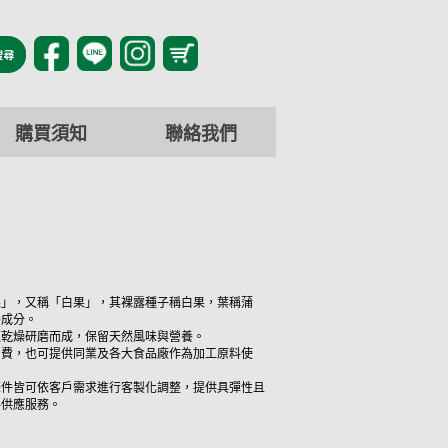
購買須知
聯絡我們
果」，又稱「白果」，其裸露種子稱白果，葉稱蒲
養成分。
經乾燥研磨而成，保留天然風味與營養。
消費，也可提供同業及各大食品廠作為加工原料使
條件皆可依客戶需求進行客製化調整，提供具彈性且
料供應服務。