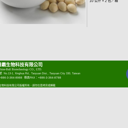
10 公斤 × 2 包／箱
雄霸生物科技有限公司
hine-Ball Biotechnology CO., LTD.
1號
No.13-1, Xinghua Rd., Taoyuan Dist., Taoyuan City 330, Taiwan
6-3-364-8988 傳真FAX：+886-3-364-8788
雄霸生物科技有限公司版權所有，請勿任意拷貝或轉載