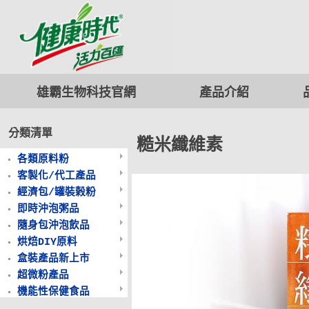
雄霸生物科技
官網
產品介紹
分類清單
糙米纖維素
各類原料粉
客製化/代工產品
經濟包/罐裝榖粉
即時沖泡粥品
隨身包沖泡飲品
烘焙DIY原料
盒裝產品新上市
超微粉產品
機能性保健食品