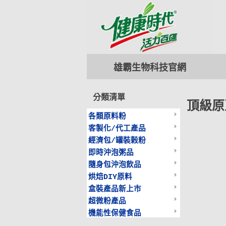
雄霸生物科技
官網
分類清單
頂級原
各類原料粉
客製化/代工產品
經濟包/罐裝榖粉
即時沖泡粥品
隨身包沖泡飲品
烘焙DIY原料
盒裝產品新上市
超微粉產品
機能性保健食品