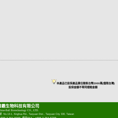
本產品已投保產品責任險新台幣2000萬(僅限台灣)
投保金額不等同理賠金額
雄霸生物科技有限公司
hine-Ball Biotechnology CO., LTD.
1號
No.13-1, Xinghua Rd., Taoyuan Dist., Taoyuan City 330, Taiwan
6-3-364-8988 傳真FAX：+886-3-364-8788