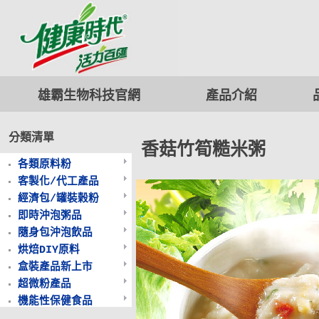
雄霸生物科技
官網
產品介紹
分類清單
香菇竹筍糙米粥
各類原料粉
客製化/代工產品
經濟包/罐裝榖粉
即時沖泡粥品
隨身包沖泡飲品
烘焙DIY原料
盒裝產品新上市
超微粉產品
機能性保健食品